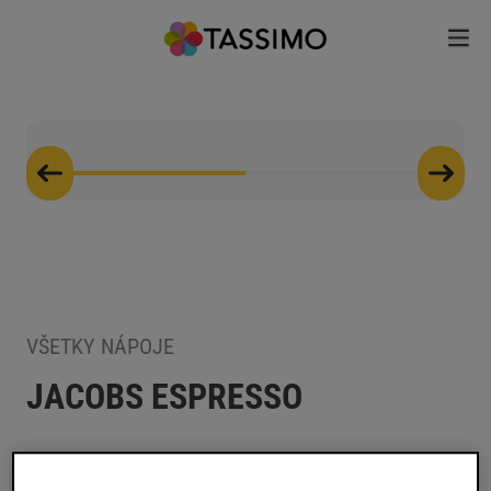
VŠETKY NÁPOJE
JACOBS ESPRESSO
Nechajte sa uniesť svojou láskou ku káve a dovoľte