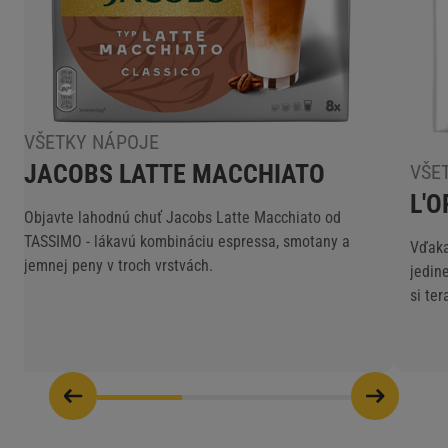
VŠETKY NÁPOJE
JACOBS LATTE MACCHIATO
VŠE
L'
Objavte lahodnú chuť Jacobs Latte Macchiato od
TASSIMO - lákavú kombináciu espressa, smotany a
Vďaka
jemnej peny v troch vrstvách.
jedin
si te