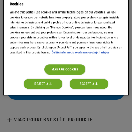
spoločnosti Jacobs, značke preslávenej dlhoročnou
Cookies
históriou prípravy kávy tej najvyššej nemeckej kvality,
We and third parties use cookies and similar technologies on our websites. We use
aby vám priniesla silné a pritom vyvážené espresso.
cookies to ensure our website functions properly, store your preferences, gain insights
into visitor behaviour, and build a profile of your online behaviour for personalized
Bohaté na ovocné tóny a s hustou penou navrch je
advertisements. By clicking on “Manage Cookies”, you can learn more about the
cookies we use and set your preferences. Depending on your preferences, we may
JACOBS ESPRESSO ideálne predtým, ako vyrazíte z
process your data in countries with a lower level of data protection legislation where
domu!
authorities may have easier access to your data and you may have fewer rights to
oppose such access. By clicking on “Accept All”, you agree to the use of all cookies as
described in this cookie banner.
Ďalšie informácie o ochrane osobných údajov
MANAGE COOKIES
REJECT ALL
ACCEPT ALL
KÚPIŤ
VIAC PODROBNOSTÍ O PRODUKTE