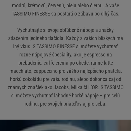
modrú, krémovú, červenú, bielu alebo čiernu. A vaše
TASSIMO FINESSE sa postará o zábavu po dlhý čas.
Vychutnajte si svoje obľúbené nápoje a značky
stlačením jediného tlačidla. Každý z vašich blízkych má
iný vkus. S TASSIMO FINESSE si môžete vychutnať
rôzne nápojové špeciality, ako je espresso na
prebudenie, caffè crema po obede, ranné latte
macchiato, cappuccino pre vášho najlepšieho priateľa,
horkú čokoládu pre vašu rodinu, alebo dokonca čaj od
známych značiek ako Jacobs, Milka či L'OR. S TASSIMO
si môžete vychutnať lahodné horké nápoje – pre celú
rodinu, pre svojich priateľov aj pre seba.