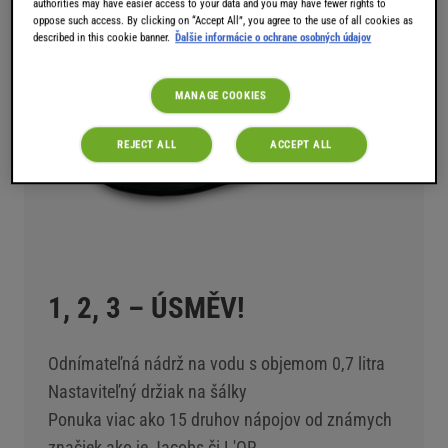
authorities may have easier access to your data and you may have fewer rights to
oppose such access. By clicking on “Accept All”, you agree to the use of all cookies as
described in this cookie banner.
Ďalšie informácie o ochrane osobných údajov
MANAGE COOKIES
REJECT ALL
ACCEPT ALL
1, 2, 3 – ÚSMĚV!
Odnímateľná nádrž na vodu s objemom 0,7 litra
Nastaviteľný držiak na šálky
Ponuka viac ako 15 druhov nápojov od známych
značiek ako je Jacobs či L'OR