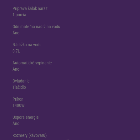
Príprava šálok naraz
1 porcia
Odnímateľná nádrž na vodu
Áno
Nádržka na vodu
0,7L
Automatické vypínanie
Áno
Ovládanie
Tlačidlo
Príkon
1400W
Úspora energie
Áno
Rozmery (kávovaru)