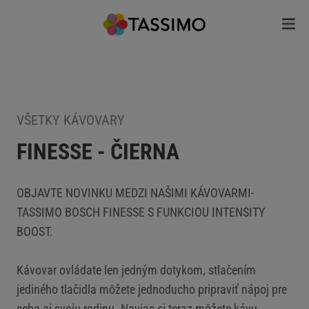
VŠETKY KÁVOVARY
FINESSE - ČIERNA
OBJAVTE NOVINKU MEDZI NAŠIMI KÁVOVARMI-
TASSIMO BOSCH FINESSE S FUNKCIOU INTENSITY
BOOST.
Kávovar ovládate len jedným dotykom, stlačením
jediného tlačidla môžete jednoducho pripraviť nápoj pre
seba aj svoju rodinu. Naviac si teraz môžete kávu