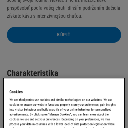
prispôsobiť podľa vašej chuti, dlhším podržaním tlačidla
získate kávu s intenzívnejšou chuťou.
KÚPIŤ
Charakteristika
Cookies
We and third parties use cookies and similar technologies on our websites. We use
cookies to ensure our website functions properly, store your preferences, gain insights
into visitor behaviour, and build a profile of your online behaviour for personalized
advertisements. By clicking on “Manage Cookies”, you can learn more about the
cookies we use and set your preferences. Depending on your preferences, we may
process your data in countries with a lower level of data protection legislation where