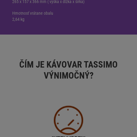
265 x 157 x 366 mm ( výška x dĺžka x šírka)
Hmotnosť vrátane obalu
2,64 kg
ČÍM JE KÁVOVAR TASSIMO
VÝNIMOČNÝ?